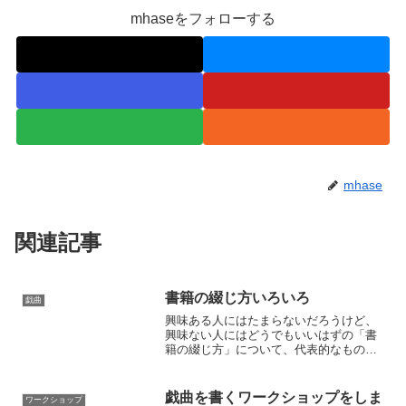
mhaseをフォローする
mhase
関連記事
書籍の綴じ方いろいろ
戯曲
興味ある人にはたまらないだろうけど、
興味ない人にはどうでもいいはずの「書
籍の綴じ方」について、代表的なものを
幾つかまとめてみました。和装本の世界
もおもしろいのですが、今回は流通して
いる一般的な書籍についてです。大きな
戯曲を書くワークショップをしま
ワークショップ