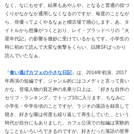
なく、なにもせず、結果もあやふや。となると普通の役づ
くりがなかなか通用しなくなるのですが、毎度のことなが
ら、俳優ってよくやるなぁと稽古場で感心します。あ、タ
イトルから想像がつくとおり、レイ・ブラッドベリの『火
星年代記』の影響を微妙に受けているかもです。小学生の
時に初めて読んで大変な衝撃をくらい、以降SFばっかり
読んでいたなぁ。
『
食い逃げカフェの小さな日記
』は、2014年初演、2017
年再演の短編です。ジャンル的にはコメディと言って良い
かな。登場人物の貧乏神の名乗り口上は、「好きな自作の
セリフ・ランキング」でトップ10に入ります。ちなみに
小学生・中学生頃のことですが、ラジオの落語を録音して
聴き、好きな噺は何度も繰り返して再生していた、という
時代が自分にもありました。カフェ公演での短編は実験的
なこともいろいろできるのですが、好きだった落語の世界