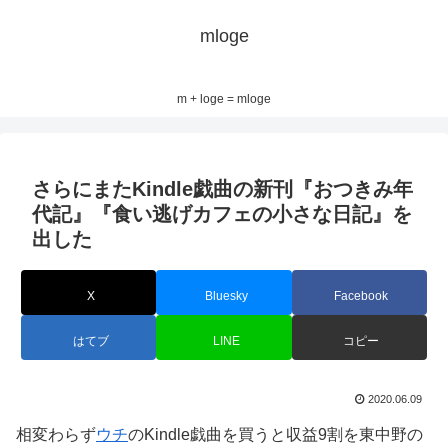
mloge
m + loge = mloge
さらにまたKindle戯曲の新刊『おつきみ年
代記』『食い逃げカフェの小さな日記』を
出した
X
Bluesky
Facebook
はてブ
LINE
コピー
2020.06.09
相変わらず
ウチ
のKindle戯曲を買うと収益9割を東中野の