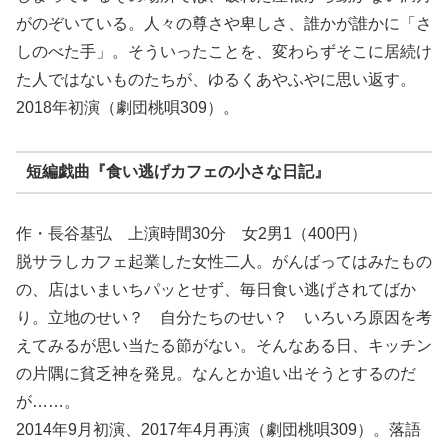
がのぞいている。人々の尊さや卑しさ、誰かが誰かに「さ
しのべた手」。そういったことを、変わらずそこに居続け
た人ではないものたちが、ゆるくあやふやに思い返す。
2018年初演（劇団桃唄309）。
短編戯曲『食い逃げカフェの小さな日記』
作・長谷基弘 上演時間30分 女2男1（400円）
脱サラしカフェ起業した女性二人。がんばってはみたもの
の、店はいまいちパッとせず、毎日食い逃げされてばか
り。立地のせい？ 自分たちのせい？ いろいろ原因を考
えてみるが思い当たる節がない。そんなある日、キッチン
の片隅に貧乏神を発見。なんとか追い出そうとするのだ
が……。
2014年9月初演、2017年4月再演（劇団桃唄309）。落語