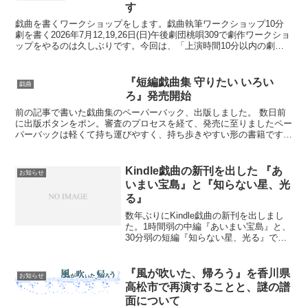
区分けとしてハードカバー...
す
戯曲を書くワークショップをします。戯曲執筆ワークショップ10分
劇を書く2026年7月12,19,26日(日)午後劇団桃唄309で劇作ワークショ
ップをやるのは久しぶりです。今回は、「上演時間10分以内の劇」
を書きあげることを目指した3日間のワ...
『短編戯曲集 守りたい いろい
戯曲
ろ』発売開始
前の記事で書いた戯曲集のペーパーバック、出版しました。 数日前
に出版ボタンをポン。審査のプロセスを経て、発売に至りましたペー
パーバックは軽くて持ち運びやすく、持ち歩きやすい形の書籍です。
枕元にも置いておきやすいです。個人的にはハードカバーよ...
Kindle戯曲の新刊を出した 『あ
お知らせ
いまい宝島』と『知らない星、光
る』
数年ぶりにKindle戯曲の新刊を出しまし
た。1時間弱の中編『あいまい宝島』と、
30分弱の短編『知らない星、光る』で
す。6月はさらに数作品、Kindleにて販売
を開始する予定です。ずーっと出してい
なかったのに急にまたなんで？東中野の
『風が吹いた、帰ろう』を香川県
お知らせ
RAFT...
高松市で再演することと、謎の譜
面について