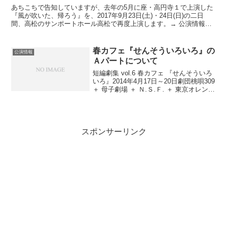
あちこちで告知していますが、去年の5月に座・高円寺１で上演した
『風が吹いた、帰ろう』を、2017年9月23日(土)・24日(日)の二日
間、高松のサンポートホール高松で再度上演します。→ 公演情報サ
イト『風が吹いた、帰ろう』は、東京と香川県の...
春カフェ『せんそういろいろ』の
公演情報
Ａパートについて
短編劇集 vol.6 春カフェ 『せんそういろ
いろ』2014年4月17日～20日劇団桃唄309
＋ 母子劇場 ＋ Ｎ.Ｓ.Ｆ. ＋ 東京オレンジ
→ の、Aパートの宣伝をします。お得感
高いよＡパート。A1 母子劇場『とおく
のせんそう』西山水...
スポンサーリンク