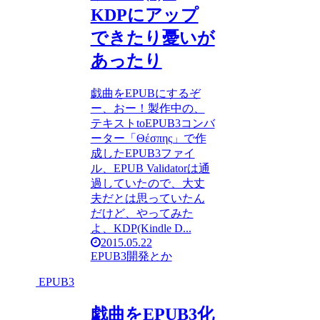
KDPにアップ
できたり憂いが
あったり
戯曲をEPUBにするぞ
ー、おー！製作中の、
テキストtoEPUB3コンバ
ーター「Θέσπης」で作
成したEPUB3ファイ
ル、EPUB Validatorは通
過していたので、大丈
夫だとは思っていたん
だけど、やってみた
よ、KDP(Kindle D...
2015.05.22
EPUB3
開発とか
EPUB3
戯曲をEPUB3化