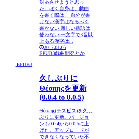
対応させようと思っ
た。ぼく自身は、戯曲
を書く際は、 自分が書
けない漢字はなるべく
書かない 難しい熟語は
使わない 一文字で3音以
上ある漢字は...
2017.01.05
EPUB3
戯曲
開発とか
EPUB3
久しぶりに
Θέσπηςを更新
(0.0.4 to 0.0.5)
Θέσπης(テスピス)を久し
ぶりに更新。バージョ
ンも0.0.4から0.0.5に上
げた。アップロードが
できなくなっていた不