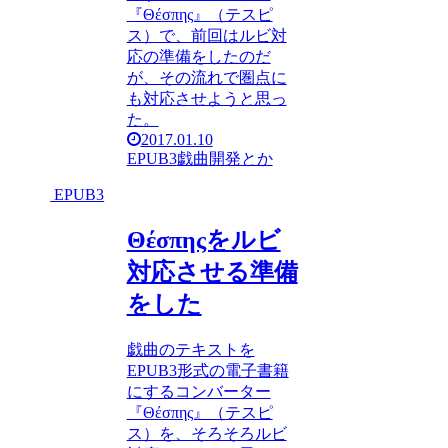
『Θέσπης』（テスピ
ス）で、前回はルビ対
応の準備をしたのだ
が、その流れで圏点に
も対応させようと思っ
た。
2017.01.10
EPUB3
戯曲
開発とか
EPUB3
Θέσπηςをルビ
対応させる準備
をした
戯曲のテキストを
EPUB3形式の電子書籍
にするコンバーター
『Θέσπης』（テスピ
ス）を、そろそろルビ