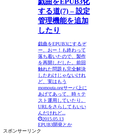
戯曲をEPUB3化
する道(7) – 設定
管理機能を追加
したり
戯曲をEPUB3にするぞ
ー、おー！も終わって
落ち着いたので、製作
を再開しだした。前回
触れた問題も完全解決
したわけじゃないけれ
ど、実はもう
momouta.orgサーバ上に
あげてあって、時々テ
スト運用していたり。
URLをさらしてもいい
んだけれど...
2015.05.13
EPUB3
開発とか
スポンサーリンク