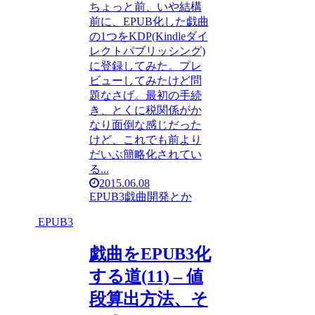
ちょっと前、いや結構
前に、EPUB化した戯曲
の1つをKDP(Kindleダイ
レクトパブリッシング)
に登録してみた。プレ
ビューしてみたけど問
題なさげ。最初の手続
き、とくに税関係がか
なり面倒な感じだった
けど、これでも前より
だいぶ簡略化されてい
る...
2015.06.08
EPUB3
戯曲
開発とか
EPUB3
戯曲をEPUB3化
する道(11) – 値
段算出方法、そ