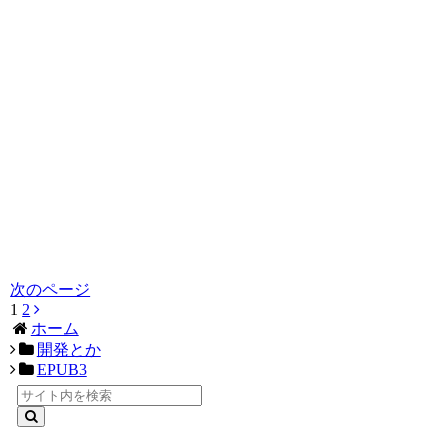
次のページ
1
2
次
ホーム
へ
開発とか
EPUB3