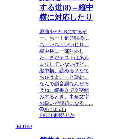
する道(8) – 縦中
横に対応したり
戯曲をEPUBにするぞ
ー、おー！気分転換に
ちょいちょいいじり、
縦中横に一部対応し
た。まだテストはあん
まりしていないけど。
縦中横、読める？たて
ちゅうよこ、と読む。
なんで訓音訓なんだろ
うね。縦書きで文字組
みするとき、半角文字
の扱いが問題になる。...
2015.05.15
EPUB3
開発とか
EPUB3