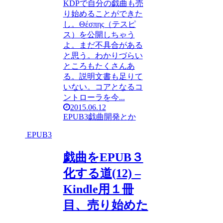
KDPで自分の戯曲も売
り始めることができた
し。Θέσπης（テスピ
ス）を公開しちゃう
よ。まだ不具合がある
と思う。わかりづらい
ところもたくさんあ
る。説明文書も足りて
いない。コアとなるコ
ントローラを今...
2015.06.12
EPUB3
戯曲
開発とか
EPUB3
戯曲をEPUB３
化する道(12) –
Kindle用１冊
目、売り始めた