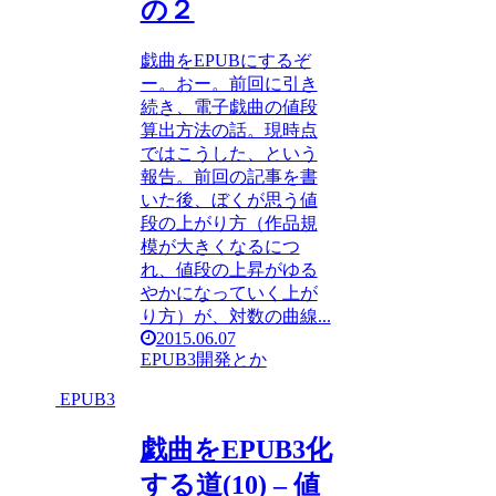
の２
戯曲をEPUBにするぞ
ー。おー。前回に引き
続き、電子戯曲の値段
算出方法の話。現時点
ではこうした、という
報告。前回の記事を書
いた後、ぼくが思う値
段の上がり方（作品規
模が大きくなるにつ
れ、値段の上昇がゆる
やかになっていく上が
り方）が、対数の曲線...
2015.06.07
EPUB3
開発とか
EPUB3
戯曲をEPUB3化
する道(10) – 値