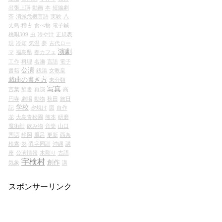
出張上演
動画
本
短編劇
茶
消滅危機言語
実験
八
丈島
稽古
食べ物
電子鍼
桃唄309
虫
冷や汁
正規表
現
冷却
気温
夢
古代ロー
演劇
マ
福島県
春カフェ
工作
料理
名瀬
言語
電子
公演
書籍
銭湯
女教皇
戯曲の書き方
未分類
写真
言葉
辞書
再演
高
円寺
劇場
動物
秋田
旅日
学校
記
夕焼け
図
自作
花
大島青松園
熊本
研磨
魔術師
飲み物
音楽
山口
国語
静岡
風呂
更新
西条
検索
炎
異字同訓
沖縄
講
座
公演情報
木彫り
古語
宇検村
創作
気象
講
スポンサーリンク