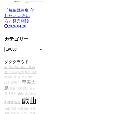
『短編戯曲集 守
りたい いろい
ろ』発売開始
2026.04.28
カテゴリー
カ
テ
ゴ
タグクラウド
リ
旅
風が吹いた、帰ろ
ー
う
平年値
疑問
製本
愚者
着信音
夏
旗
東京
用紙
奄美大
高松市
給食
島
愛媛
那覇
漢方
夜光
民話
貝
大子町
商品紹介
戯曲
劇作家協会
台風
地図
音響操作
服部
屋敷
香川県
手作り
教育