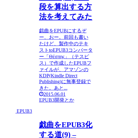
段を算出する方
法を考えてみた
戯曲をEPUBにするぞ
ー、おー。前回も書い
たけど、製作中のテキ
ストtoEPUB3コンバータ
ー「Θέσπης」（テスピ
ス）で作成したEPUBフ
ァイルが、アマゾンの
KDP(Kindle Direct
Publishing)に無事登録で
きた。あと...
2015.06.01
EPUB3
開発とか
EPUB3
戯曲をEPUB3化
する道(9) –