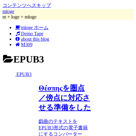
コンテンツへスキップ
mloge
m + loge = mloge
mloge ホーム
Demo Tape
about this blog
M309
EPUB3
EPUB3
Θέσπηςを圏点
／傍点に対応さ
せる準備をした
戯曲のテキストを
EPUB3形式の電子書籍
にするコンバーター