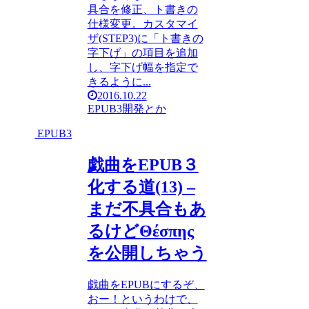
具合を修正、ト書きの
仕様変更。カスタマイ
ザ(STEP3)に「ト書きの
字下げ」の項目を追加
し、字下げ幅を指定で
きるように...
2016.10.22
EPUB3
開発とか
EPUB3
戯曲をEPUB３
化する道(13) –
まだ不具合もあ
るけどΘέσπης
を公開しちゃう
戯曲をEPUBにするぞ、
おー！というわけで、