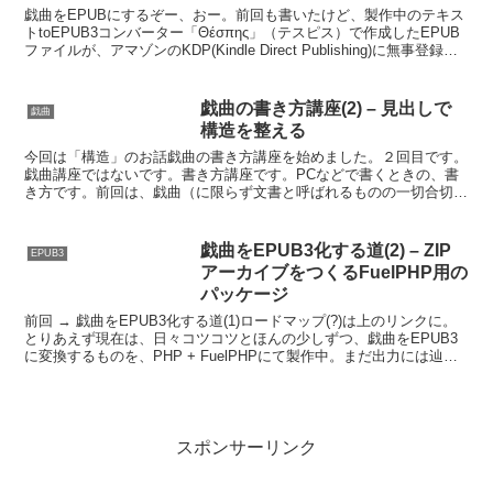
戯曲をEPUBにするぞー、おー。前回も書いたけど、製作中のテキス
トtoEPUB3コンバーター「Θέσπης」（テスピス）で作成したEPUB
ファイルが、アマゾンのKDP(Kindle Direct Publishing)に無事登録で
きた。あと...
戯曲の書き方講座(2) – 見出しで
戯曲
構造を整える
今回は「構造」のお話戯曲の書き方講座を始めました。２回目です。
戯曲講座ではないです。書き方講座です。PCなどで書くときの、書
き方です。前回は、戯曲（に限らず文書と呼ばれるものの一切合切）
をPCで書く時の、文章と見栄えは徹底的に切り離す とい...
戯曲をEPUB3化する道(2) – ZIP
EPUB3
アーカイブをつくるFuelPHP用の
パッケージ
前回 → 戯曲をEPUB3化する道(1)ロードマップ(?)は上のリンクに。
とりあえず現在は、日々コツコツとほんの少しずつ、戯曲をEPUB3
に変換するものを、PHP + FuelPHPにて製作中。まだ出力には辿り
着いておらず、元となる戯曲ファ...
スポンサーリンク