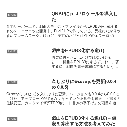
QNAPにja_JPロケールを導入し
EPUB3
た
自宅サーバー上で、戯曲のテキストファイルからEPUB3を生成する
ものを、コツコツと開発中。FuelPHPで作っている。異様にわかりや
すいフレームワーク。けれど、実行のたびFuelPHPのエラーログに、
下のようなWarningが残るのが気にな...
戯曲をEPUB3化する道(1)
EPUB3
唐突に思った……わけではないけれ
ど……戯曲をEPUB3にするぞ。おー。要
するに、戯曲を電子書籍にするというこ
とです。EPUB3とは、国際電子出版フォ
ーラムってところが定める、電子書籍の
フォーマット。日本劇作家協会のオンデ
久しぶりにΘέσπηςを更新(0.0.4
EPUB3
マンド出版部としての...
to 0.0.5)
Θέσπης(テスピス)を久しぶりに更新。バージョンも0.0.4から0.0.5に
上げた。アップロードができなくなっていた不具合を修正、ト書きの
仕様変更。カスタマイザ(STEP3)に「ト書きの字下げ」の項目を追加
し、字下げ幅を指定できるように...
戯曲をEPUB3化する道(10) – 値
EPUB3
段を算出する方法を考えてみた