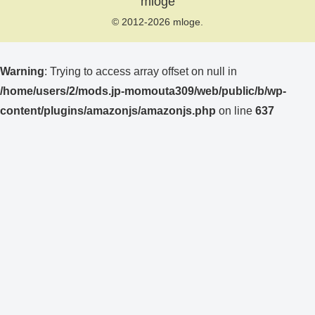
mloge
© 2012-2026 mloge.
Warning
: Trying to access array offset on null in
/home/users/2/mods.jp-momouta309/web/public/b/wp-
content/plugins/amazonjs/amazonjs.php
on line
637