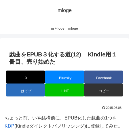
mloge
m + loge = mloge
戯曲をEPUB３化する道(12) – Kindle用１
冊目、売り始めた
X
Bluesky
Facebook
はてブ
LINE
コピー
2015.06.08
ちょっと前、いや結構前に、EPUB化した戯曲の1つを
KDP
(Kindleダイレクトパブリッシング)に登録してみた。