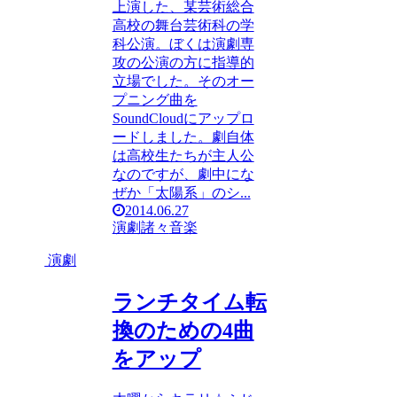
上演した、某芸術総合
高校の舞台芸術科の学
科公演。ぼくは演劇専
攻の公演の方に指導的
立場でした。そのオー
プニング曲を
SoundCloudにアップロ
ードしました。劇自体
は高校生たちが主人公
なのですが、劇中にな
ぜか「太陽系」のシ...
2014.06.27
演劇
諸々
音楽
演劇
ランチタイム転
換のための4曲
をアップ