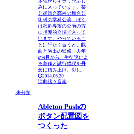
木曜からキラリ☆ふじ
みに入っています。某
芸術総合高校の舞台芸
術科の学科公演。ぼく
は演劇専攻の公演の方
に指導的立場で入って
います。やっているこ
とは平たく言うと、戯
曲と演出の監修。去年
の9月から、生徒達によ
る創作と試行錯誤を丹
念に積み上げ、6月...
2014.06.20
演劇
諸々
音楽
未分類
Ableton Pushの
ボタン配置図を
つくった