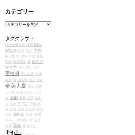
カテゴリー
カ
テ
ゴ
タグクラウド
リ
劇作
消滅危機言語
静岡
ー
家協会
学校
銭湯
製本
飲み物
旗
講座
再演
愛媛
戯曲の
更新
服部屋敷
花
書き方
異字同訓
工作
宇検村
正規表現
沖縄
教育
講
福島県
漢方
稽古
奄美大島
気温
料理
大子町
地図
夕焼け
八丈
演劇
島
動物
風呂
木彫
り
気象
夢
言語
辞書
名
瀬
古語
愚者
夜光貝
商品
高松市
公演
紹介
冷却
冷や汁
古代ローマ
言葉
写真
検索
春カフェ
戯曲