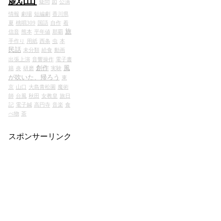
疑問
図
公演
情報
劇場
短編劇
香川県
夏
桃唄309
国語
自作
着
旅
信音
熊本
平年値
那覇
手作り
用紙
西条
虫
本
民話
未分類
給食
動画
出張上演
音響操作
電子書
創作
風
籍
炎
研磨
実験
が吹いた、帰ろう
東
京
山口
大島青松園
魔術
師
台風
秋田
女教皇
旅日
記
電子鍼
高円寺
音楽
食
べ物
茶
スポンサーリンク