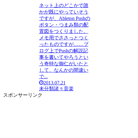
ネット上のどこかで誰
かが既にやっていそう
ですが、Ableton Pushの
ボタン・つまみ類の配
置図をつくりました。
メモ用でささっとつく
ったものですが……ブ
ログ上でPushの解説記
事を書いてやろうとい
う奇特な御仁がいたと
して、なんかの間違い
で...
2013.07.21
未分類
諸々
音楽
スポンサーリンク