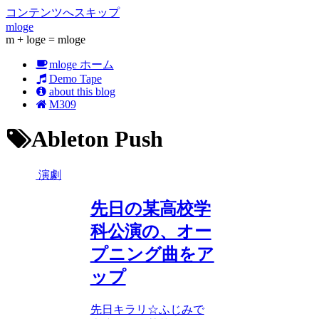
コンテンツへスキップ
mloge
m + loge = mloge
mloge ホーム
Demo Tape
about this blog
M309
Ableton Push
演劇
先日の某高校学
科公演の、オー
プニング曲をア
ップ
先日キラリ☆ふじみで