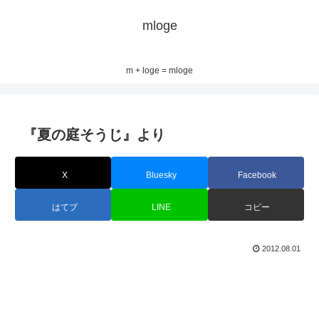
mloge
m + loge = mloge
『夏の庭そうじ』より
X
Bluesky
Facebook
はてブ
LINE
コピー
2012.08.01