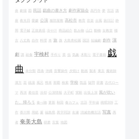
タグクラウド
民話
戯曲の書き方
劇作家協会
炎
劇場
図
高円寺
夢
言語
講
公演
高松市
座
夜光貝
愛媛
服部屋敷
教育
音楽
台風
旅日記
静
岡
電子鍼
正規表現
冷や汁
商品紹介
飲み物
山口
動物
女教皇
稽
演
旅
創作
古
八丈島
自作
料理
本
旗
大島青松園
国語
短編劇
戯
宇検村
劇
講
給食
手作り
茶
虫
気象
木彫り
電子書籍
曲
未分類
西条
沖縄
音響操作
夕焼け
動画
製本
東京
魔術師
学校
漢方
花
銭湯
風呂
熊本
那覇
検索
気温
疑問
辞書
古代ロー
風が吹い
マ
再演
着信音
冷却
公演情報
大子町
実験
出張上演
た、帰ろう
食べ物
更新
秋田
春カフェ
古語
平年値
桃唄309
工
写真
作
香川県
用紙
夏
福島県
異字同訓
名瀬
消滅危機言語
愚
奄美大島
者
研磨
言葉
地図