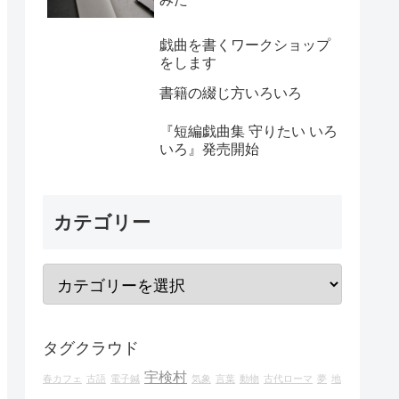
戯曲を書くワークショップ
をします
書籍の綴じ方いろいろ
『短編戯曲集 守りたい いろ
いろ』発売開始
カテゴリー
タグクラウド
宇検村
春カフェ
古語
電子鍼
気象
言葉
動物
古代ローマ
夢
地