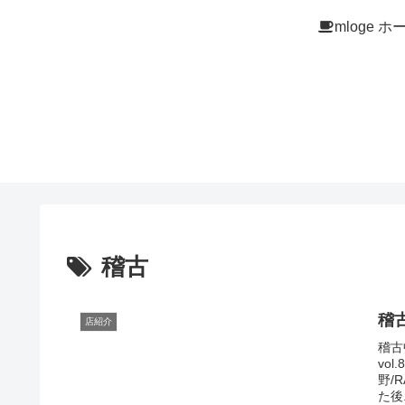
mloge ホ
稽古
稽
店紹介
稽古
vo
野/
た後.