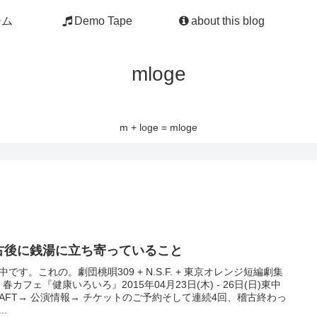
ーム
Demo Tape
about this blog
mloge
m + loge = mloge
古後に銭湯に立ち寄っていること
中です。これの。劇団桃唄309 + N.S.F. + 東京オレンジ短編劇集
l.8 春カフェ『健康いろいろ』2015年04月23日(木) - 26日(日)東中
RAFT→ 公演情報→ チケットのご予約そして連続4回、稽古終わっ
..