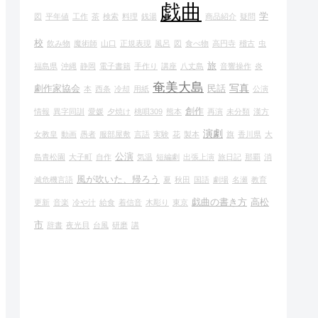
戯曲
学
図
平年値
工作
茶
検索
料理
銭湯
商品紹介
疑問
校
飲み物
魔術師
山口
正規表現
風呂
図
食べ物
高円寺
稽古
虫
旅
福島県
沖縄
静岡
電子書籍
手作り
講座
八丈島
音響操作
炎
奄美大島
写真
劇作家協会
民話
本
西条
冷却
用紙
公演
創作
情報
異字同訓
愛媛
夕焼け
桃唄309
熊本
再演
未分類
漢方
演劇
女教皇
動画
愚者
服部屋敷
言語
実験
花
製本
旗
香川県
大
公演
島青松園
大子町
自作
気温
短編劇
出張上演
旅日記
那覇
消
風が吹いた、帰ろう
滅危機言語
夏
秋田
国語
劇場
名瀬
教育
戯曲の書き方
高松
更新
音楽
冷や汁
給食
着信音
木彫り
東京
市
辞書
夜光貝
台風
研磨
講