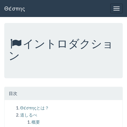
Θέσπης
Togg
navig
イントロダクショ
ン
目次
Θέσπηςとは？
道しるべ
概要