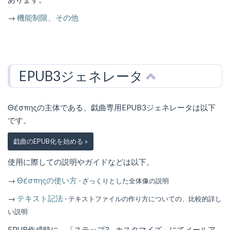
→
機能制限、その他
EPUB3ジェネレータ
Θέσπηςの主体である、戯曲専用EPUB3ジェネレータは以下
です。
戯曲のEPUB化を始める »
使用に際しての説明やガイドなどは以下。
→
Θέσπηςの使い方
- ざっくりとした全体像の説明
→
テキスト記法
- テキストファイルの作り方についての、比較的詳し
い説明
EPUB作成時に、「ステップ3 - カスタマイズ」にてメールア