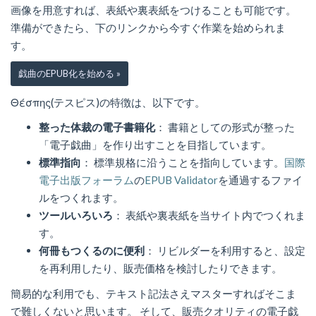
画像を用意すれば、表紙や裏表紙をつけることも可能です。
準備ができたら、下のリンクから今すぐ作業を始められま
す。
戯曲のEPUB化を始める »
Θέσπης(テスピス)の特徴は、以下です。
整った体裁の電子書籍化
： 書籍としての形式が整った
「電子戯曲」を作り出すことを目指しています。
標準指向
： 標準規格に沿うことを指向しています。
国際
電子出版フォーラム
の
EPUB Validator
を通過するファイ
ルをつくれます。
ツールいろいろ
： 表紙や裏表紙を当サイト内でつくれま
す。
何冊もつくるのに便利
： リビルダーを利用すると、設定
を再利用したり、販売価格を検討したりできます。
簡易的な利用でも、テキスト記法さえマスターすればそこま
で難しくないと思います。 そして、販売クオリティの電子戯