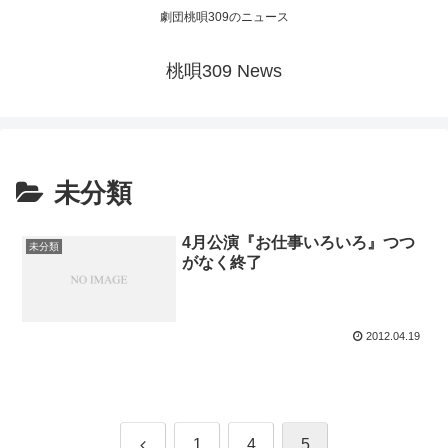
劇団桃唄309のニュース
桃唄309 News
未分類
4月公演『お仕事いろいろ』つつ
未分類
がなく終了
2012.04.19
前
1
4
5