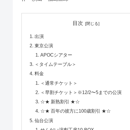
目次
出演
東京公演
APOCシアター
＜タイムテーブル＞
料金
＜通常チケット＞
＜早割チケット＞※12/2〜5までの公演
☆★ 新熟割引 ★☆
☆★ 百年の彼方に100歳割引 ★☆
仙台公演
せんだい演劇工房10-BOX