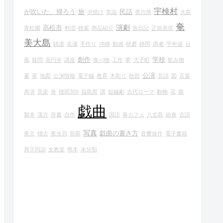
宇検村
が吹いた、帰ろう
旅
民話
夕焼け
気温
香川県
大島
奄
演劇
高松市
青松園
料理
検索
商品紹介
旅日記
正規表現
美大島
銭湯
名瀬
手作り
沖縄
動画
研磨
静岡
愚者
平年値
台
創作
学校
風
疑問
高円寺
講座
食べ物
工作
夢
大子町
飲み物
公演
夏
茶
地図
公演情報
電子鍼
教育
木彫り
秋田
言語
図
言葉
再演
音楽
炎
桃唄309
福島県
講
短編劇
古代ローマ
動物
花
旗
戯曲
製本
漢方
辞書
自作
国語
春カフェ
八丈島
給食
古語
写真
戯曲の書き方
東京
稽古
夜光貝
那覇
音響操作
電子書籍
異字同訓
女教皇
熊本
未分類