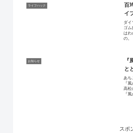
百
ライフハック
イ
ダイ
ゴム
はわ
の。
『
お知らせ
と
あち
『風
高松
『風
スポ