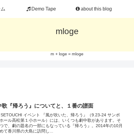
ーム
Demo Tape
about this blog
mloge
m + loge = mloge
中歌『帰ろう』についてと、１番の譜面
T SETOUCHI イベント 『風が吹いた、帰ろう』（9.23-24 サンポ
ホール高松第１小ホール）には、いくつも劇中歌があります。そ
つで、劇の題名の一部にもなっている『帰ろう』。2014年の10月
めて香川県の大島に訪問し...