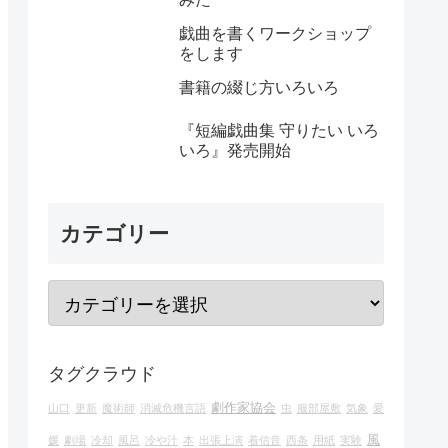
戯曲を書くワークショップ
をします
書籍の綴じ方いろいろ
『短編戯曲集 守りたい いろ
いろ』発売開始
カテゴリー
タグクラウド
劇作家協会
山口
更新
魔術師
消滅危機言語
虫
服部屋敷
気象
愛
風
媛
劇場
冷却
風呂
冷や汁
本
出張上演
着信音
西条
用紙
実験