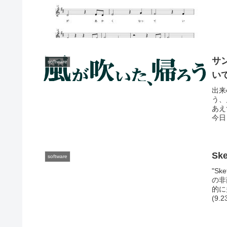
サ
software
い
出来
う、
あえ
今日
Sk
software
"S
の非
的に
(9.