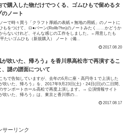
均で購入した物だけでつくる、ゴムひもで留めるタ
プのノート
ソーで時々買う「クラフト厚紙の表紙＋無地の用紙」のノートに
ひもをつけて、ロ●バーン(Rollb?hn)のノートみたく……かどうか
からないけれど、そんな感じの工作をしました。←用意したも
 平たいゴムひも（新規購入） ノート（備...
2017.08.20
風が吹いた、帰ろう』を香川県高松市で再演するこ
と、謎の譜面について
こちで告知していますが、去年の5月に座・高円寺１で上演した
が吹いた、帰ろう』を、2017年9月23日(土)・24日(日)の二日間、
のサンポートホール高松で再度上演します。→ 公演情報サイト
が吹いた、帰ろう』は、東京と香川県の...
2017.08.17
ンサーリンク