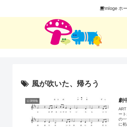
mloge ホ
風が吹いた、帰ろう
劇
公演情報
AR
ート
の一
に初