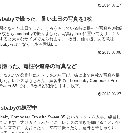
2014.07.17
nsbabyで撮った、暑い土日の写真を3枚
暑くなった土日でした。うろうろしている時に撮った写真を3枚紹
3枚ともLensbabyで撮りました。写真はflickrに置いてあり、クリ
すると大きなサイズで見られます。1枚目。信号機。ある意味
nsbabyっぽくなく、ある意味L...
2013.07.08
日撮った、電柱や道路の写真など
、なんだか発作的にカメラをぶら下げ、街に出て何枚か写真を撮
した。レンズはもちろん、練習中の、Lensbaby Composer Pro
th Sweet 35 です。3枚ほど紹介します。以下。
2013.06.27
nsbabyの練習中
sbaby Composer Pro with Sweet 35 というレンズを入手。練習し
ています。大判カメラみたいに、レンズの向きを傾けることがで
レンズです。あおったり、左右に振ったり。意外と苦じゃない
と思ったのはマニ...