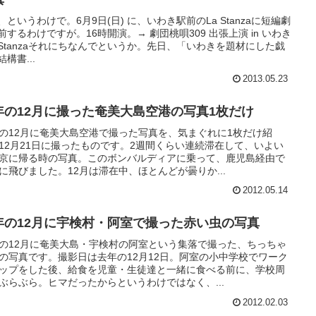
、というわけで。6月9日(日) に、いわき駅前のLa Stanzaに短編劇
前するわけですが。16時開演。→ 劇団桃唄309 出張上演 in いわき
La Stanzaそれにちなんでというか。先日、「いわきを題材にした戯
構書...
2013.05.23
年の12月に撮った奄美大島空港の写真1枚だけ
の12月に奄美大島空港で撮った写真を、気まぐれに1枚だけ紹
12月21日に撮ったものです。2週間くらい連続滞在して、いよい
京に帰る時の写真。このボンバルディアに乗って、鹿児島経由で
に飛びました。12月は滞在中、ほとんどが曇りか...
2012.05.14
年の12月に宇検村・阿室で撮った赤い虫の写真
の12月に奄美大島・宇検村の阿室という集落で撮った、ちっちゃ
の写真です。撮影日は去年の12月12日。阿室の小中学校でワーク
ップをした後、給食を児童・生徒達と一緒に食べる前に、学校周
ぶらぶら。ヒマだったからというわけではなく、...
2012.02.03