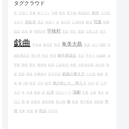
タグクラウド
創作
茶
夕焼け
辞書
春カフェ
沖縄
熊本
電子鍼
商品紹介
大子町
写真
高松市
冷や汁
風呂
木彫り
虫
夜光貝
公演情報
劇場
那覇
宇検村
国語
西条
夢
桃唄309
音楽
稽古
愛媛
出張上演
漢方
戯曲
奄美大島
平年値
着信音
再演
気温
山口
地図
消
劇作家協会
滅危機言語
香川県
秋田
料理
言語
手作り
短編劇
炎
実験
静岡
製本
魔術師
銭湯
正規表現
検索
大島青松園
未分類
用
戯曲の書き方
紙
更新
講座
音響操作
異字同訓
八丈島
動物
愚
風が吹いた、帰ろう
者
食べ物
教育
冷却
疑問
自作
講
工作
演劇
公演
古語
本
名瀬
動画
花
古代ローマ
言葉
台風
東京
旅
旅
学
日記
図
旗
女教皇
服部屋敷
飲み物
給食
電子書籍
福島県
校
民話
気象
研磨
夏
高円寺