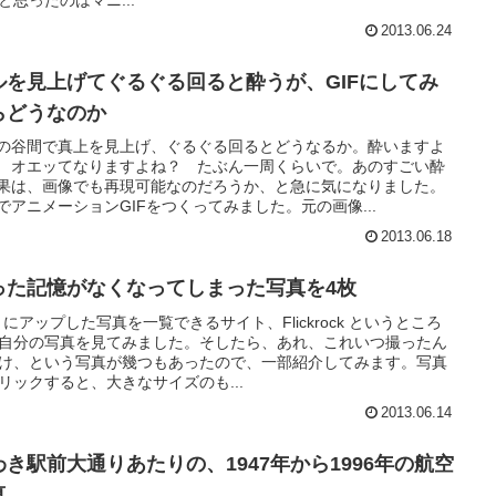
2013.06.24
ルを見上げてぐるぐる回ると酔うが、GIFにしてみ
らどうなのか
の谷間で真上を見上げ、ぐるぐる回るとどうなるか。酔いますよ
 オエッてなりますよね？ たぶん一周くらいで。あのすごい酔
果は、画像でも再現可能なのだろうか、と急に気になりました。
でアニメーションGIFをつくってみました。元の画像...
2013.06.18
った記憶がなくなってしまった写真を4枚
ickr にアップした写真を一覧できるサイト、Flickrock というところ
自分の写真を見てみました。そしたら、あれ、これいつ撮ったん
け、という写真が幾つもあったので、一部紹介してみます。写真
リックすると、大きなサイズのも...
2013.06.14
わき駅前大通りあたりの、1947年から1996年の航空
真