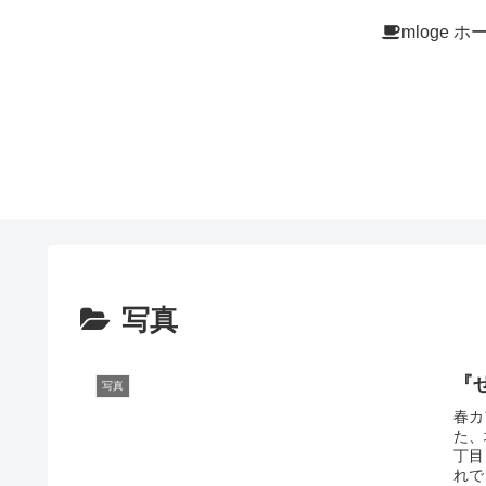
mloge ホ
写真
『
写真
春カ
た、
丁目
れで