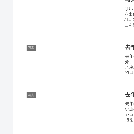
はい
を出
/ 
曲を結
去
写真
去年
介。
よ東
羽田
去
写真
去年
い虫
ショ
辺を