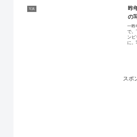
昨
写真
の
一昨
で。
ンビ
に。
スポ