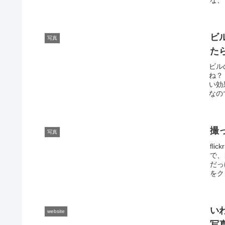
ビ
写真
た
ビル
ね？
い効
なの
撮
写真
fl
で、
だっ
をク
い
website
写