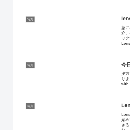
le
写真
急に
介。
ック
Le
今
写真
夕方
りま
wi
Le
写真
Len
始め
きる
な、