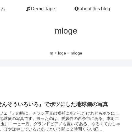
ーム
Demo Tape
about this blog
mloge
m + loge = mloge
せんそういろいろ』でボツにした地球儀の写真
フェ『』の時に、チラシ写真の候補にあがったけれどもボツにし
地球儀の写真です。撮ったのは、愛媛件の西条市にある、本町二
 玉川コーヒー店。グランドピアノも置いてある、ゆるくておしゃ
、ぼやぼやしているとあっという間に２時間くらい経...