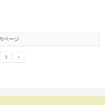
のページ
次
2
へ