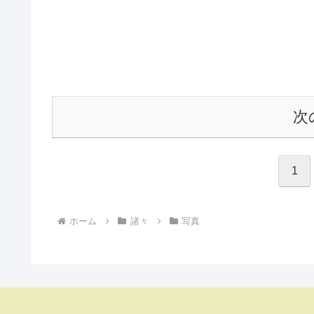
次
1
ホーム
諸々
写真