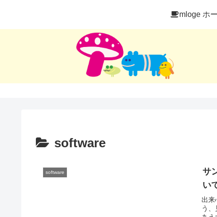
mloge ホ
software
サ
software
い
出来
う、
あえ