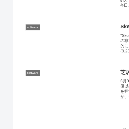
今日
Sk
software
"S
の非
的に
(9.
芝
software
6月
優以
を押
が、