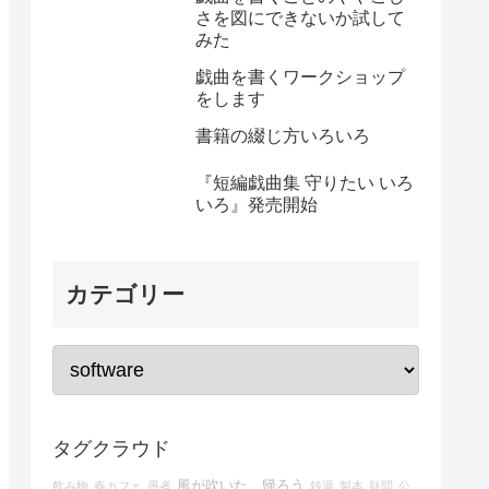
さを図にできないか試して
みた
戯曲を書くワークショップ
をします
書籍の綴じ方いろいろ
『短編戯曲集 守りたい いろ
いろ』発売開始
カテゴリー
タグクラウド
風が吹いた、帰ろう
飲み物
春カフェ
愚者
銭湯
製本
疑問
公