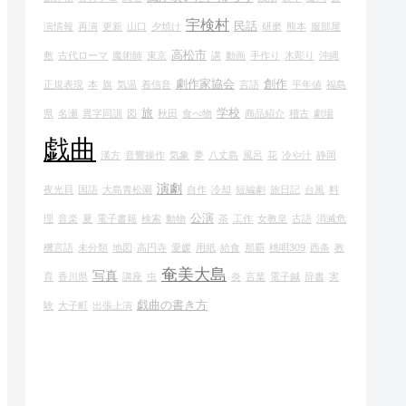
宇検村
民話
演情報
再演
更新
山口
夕焼け
研磨
熊本
服部屋
高松市
敷
古代ローマ
魔術師
東京
講
動画
手作り
木彫り
沖縄
劇作家協会
創作
正規表現
本
旗
気温
着信音
言語
平年値
福島
旅
学校
県
名瀬
異字同訓
図
秋田
食べ物
商品紹介
稽古
劇場
戯曲
漢方
音響操作
気象
夢
八丈島
風呂
花
冷や汁
静岡
演劇
夜光貝
国語
大島青松園
自作
冷却
短編劇
旅日記
台風
料
公演
理
音楽
夏
電子書籍
検索
動物
茶
工作
女教皇
古語
消滅危
機言語
未分類
地図
高円寺
愛媛
用紙
給食
那覇
桃唄309
西条
教
奄美大島
写真
育
香川県
講座
虫
炎
言葉
電子鍼
辞書
実
戯曲の書き方
験
大子町
出張上演