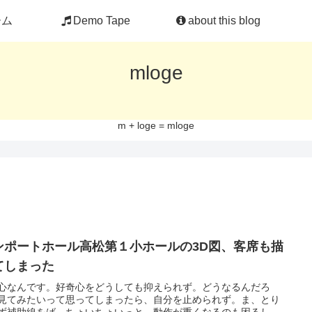
ーム
Demo Tape
about this blog
mloge
m + loge = mloge
ンポートホール高松第１小ホールの3D図、客席も描
てしまった
心なんです。好奇心をどうしても抑えられず。どうなるんだろ
見てみたいって思ってしまったら、自分を止められず。ま、とり
ず補助線をば、ちょいちょいっと。動作が重くなるのも困るし、