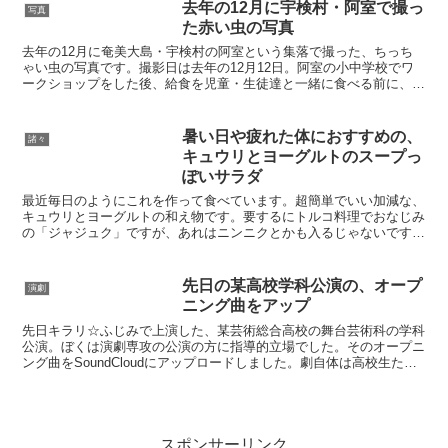
んなルートビアを使用したカクテルはあ
去年の12月に宇検村・阿室で撮っ
写真
るのだろうか。急に気に...
た赤い虫の写真
去年の12月に奄美大島・宇検村の阿室という集落で撮った、ちっち
ゃい虫の写真です。撮影日は去年の12月12日。阿室の小中学校でワ
ークショップをした後、給食を児童・生徒達と一緒に食べる前に、学
校周辺をぶらぶら。ヒマだったからというわけではなく、...
暑い日や疲れた体におすすめの、
諸々
キュウリとヨーグルトのスープっ
ぽいサラダ
最近毎日のようにこれを作って食べています。超簡単でいい加減な、
キュウリとヨーグルトの和え物です。要するにトルコ料理でおなじみ
の「ジャジュク」ですが、あれはニンニクとかも入るじゃないです
か。ニンニクが入った方が確かに美味しいと思います。が、入...
先日の某高校学科公演の、オープ
演劇
ニング曲をアップ
先日キラリ☆ふじみで上演した、某芸術総合高校の舞台芸術科の学科
公演。ぼくは演劇専攻の公演の方に指導的立場でした。そのオープニ
ング曲をSoundCloudにアップロードしました。劇自体は高校生たち
が主人公なのですが、劇中になぜか「太陽系」のシ...
スポンサーリンク