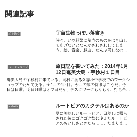
関連記事
宇宙生物っぽい落書き
絵を描く
時々、いや頻繁に脳内のものをはき出し
てあげないとなんかざわざわしてしま
う。絵、音楽、戯曲、ぜんぶ同じなのか
も知れない。自分にとってはだが。とい
うわけで、Corel Drawで落書きした。超
短時間。SVGで書き出した。なんなん
旅日記を書いてみた：2014年1月
ワークショップ
だ、こいつら。と...
12日奄美大島・宇検村１日目
奄美大島の宇検村に来ている。同村にある久志小中学校でのワークシ
ョップのためである。全4回の4回目。今回の旅の特徴はこうだ。今
日は日曜。明日月曜はオフ日だが、デスクワークもりもり。打ち合わ
せも、もしかしたらばりばり。火曜、同校でのワークショッ...
ルートビアのカクテルはあるのか
website
夏に美味しいルートビア。日差しに照ら
された後にゴクゴク飲む冷えたルートビ
アのおいしさときたら……。たまりませ
んよね！ 内臓に湿布貼ってもらったみた
いに、すーすー気持ちいいですよね！そ